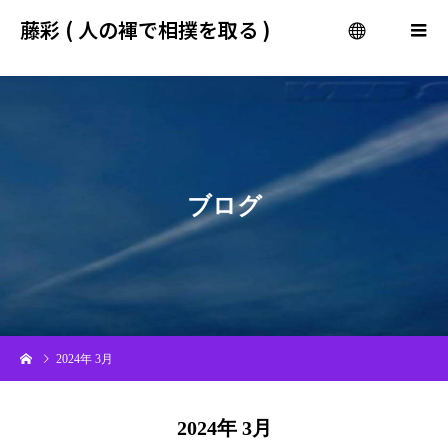
gtag('config', 'G-QF8WN5P30L');
藤彩 ( 人の褌で相撲を取る )
menu
ブ
ロ
グ
2024年 3月
2024年 3月