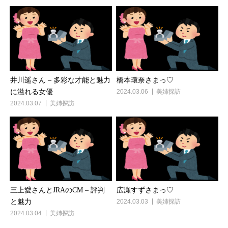
井川遥さん – 多彩な才能と魅力
橋本環奈さまっ♡
に溢れる女優
2024.03.06
美姉探訪
2024.03.07
美姉探訪
三上愛さんとJRAのCM – 評判
広瀬すずさまっ♡
と魅力
2024.03.03
美姉探訪
2024.03.04
美姉探訪