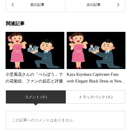
関連記事
小芝風花さんの「べらぼう」で
Kaya Kiyohara Captivates Fans
の花魁役、ファンの反応と評価
with Elegant Black Dress in New...
コメント ( 0 )
トラックバック ( 0 )
この記事へのコメントはありません。