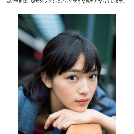
るい性格は、彼女のファンにとって大きな魅力となっています。