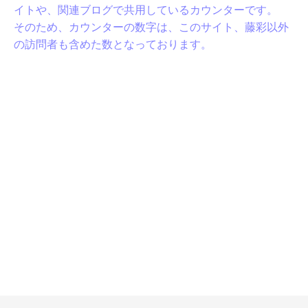
イトや、関連ブログで共用しているカウンターです。
そのため、カウンターの数字は、このサイト、藤彩以外
の訪問者も含めた数となっております。