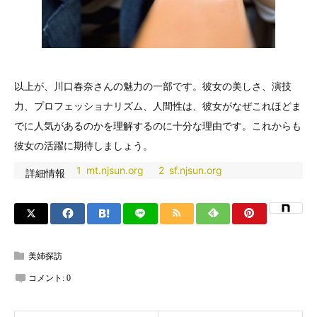
以上が、川口春奈さんの魅力の一部です。彼女の美しさ、演技
力、プロフェッショナリズム、人間性は、彼女がなぜこれほどま
でに人気があるのかを理解するのに十分な理由です。これからも
彼女の活躍に期待しましょう。
1
mt.njsun.org
2
sf.njsun.org
詳細情報
3
njsun.org
美姉探訪
コメント:
0