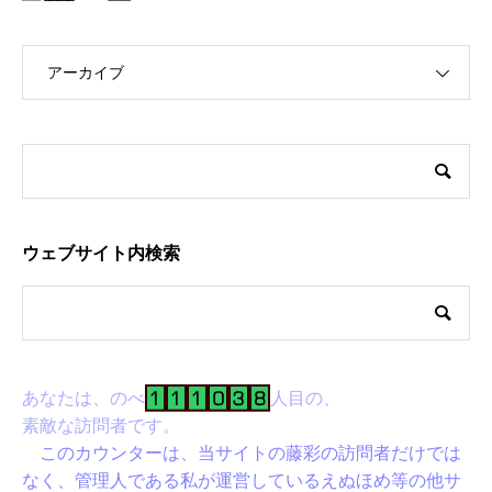
アーカイブ
ウェブサイト内検索
あなたは、のべ
人目の、
素敵な訪問者です。
このカウンターは、当サイトの藤彩の訪問者だけでは
なく、管理人である私が運営しているえぬほめ等の他サ