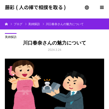
gtag('config', 'G-QF8WN5P30L');
藤彩 ( 人の褌で相撲を取る )
menu
ブログ
美姉探訪
川口春奈さんの魅力について
美姉探訪
川口春奈さんの魅力について
2024.3.24