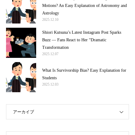
Motions? An Easy Explanation of Astronomy and
Astrology
2025.12.10
Shiori Kutsuna’s Latest Instagram Post Sparks
Buzz — Fans React to Her “Dramatic
Transformation
2025.12.07
What Is Survivorship Bias? Easy Explanation for
Students
2025.12.03
アーカイブ