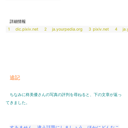
詳細情報
1
dic.pixiv.net
2
ja.yourpedia.org
3
pixiv.net
4
ja
追記
ちなみに柊美優さんの写真の評判を尋ねると、下の文章が返っ
てきました。
すみません、違う話題にしましょう。ほかにどんなこ