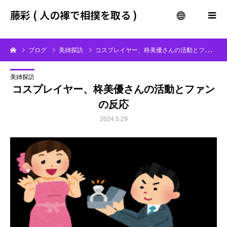
gtag('config', 'G-QF8WN5P30L');
藤彩 ( 人の褌で相撲を取る )
menu
ブログ
美姉探訪
コスプレイヤー、柊美優さんの活動とファンの反応
美姉探訪
コスプレイヤー、柊美優さんの活動とファン
の反応
2024.5.29