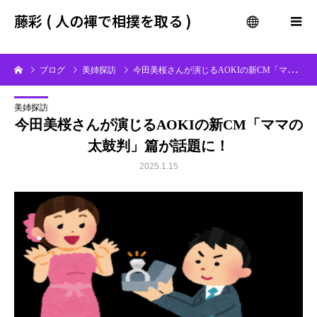
gtag('config', 'G-QF8WN5P30L');
藤彩 ( 人の褌で相撲を取る )
menu
ブログ
美姉探訪
今田美桜さんが演じるAOKIの新CM「ママの太鼓判」篇が話題に！
美姉探訪
今田美桜さんが演じるAOKIの新CM「ママの
太鼓判」篇が話題に！
2025.1.15