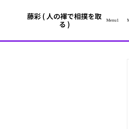
gtag('config', 'G-QF8WN5P30L');
藤彩 ( 人の褌で相撲を取
Menu1
る )
ブログ
美姉探訪
広瀬アリスさまっ♡