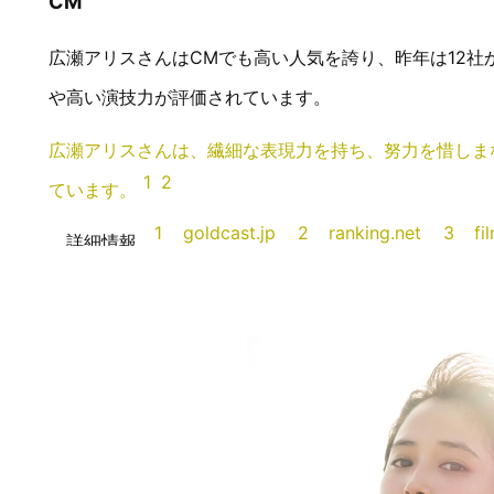
CM
広瀬アリスさんはCMでも高い人気を誇り、昨年は12
や高い演技力が評価されています。
広瀬アリスさんは、繊細な表現力を持ち、努力を惜しま
1
2
ています。
1
goldcast.jp
2
ranking.net
3
fi
詳細情報
6
gettyimages.com