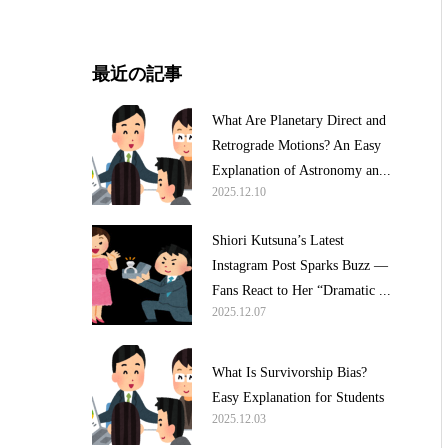
最近の記事
What Are Planetary Direct and
Retrograde Motions? An Easy
Explanation of Astronomy an...
2025.12.10
Shiori Kutsuna’s Latest
Instagram Post Sparks Buzz —
Fans React to Her “Dramatic ...
2025.12.07
What Is Survivorship Bias?
Easy Explanation for Students
2025.12.03