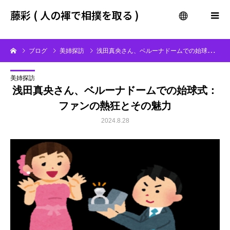
gtag('config', 'G-QF8WN5P30L');
藤彩 ( 人の褌で相撲を取る )
menu
ブログ
美姉探訪
浅田真央さん、ベルーナドームでの始球式：ファンの熱狂とその魅力
美姉探訪
浅田真央さん、ベルーナドームでの始球式：
ファンの熱狂とその魅力
2024.8.28