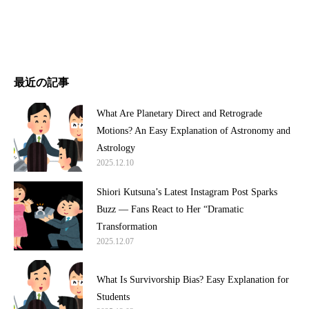
最近の記事
What Are Planetary Direct and Retrograde
Motions? An Easy Explanation of Astronomy and
Astrology
2025.12.10
Shiori Kutsuna’s Latest Instagram Post Sparks
Buzz — Fans React to Her “Dramatic
Transformation
2025.12.07
What Is Survivorship Bias? Easy Explanation for
Students